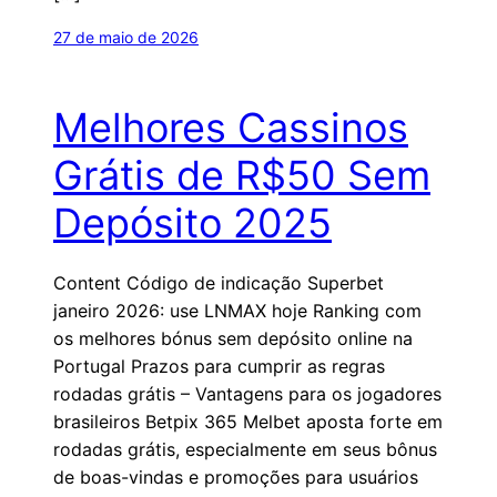
27 de maio de 2026
Melhores Cassinos
Grátis de R$50 Sem
Depósito 2025
Content Código de indicação Superbet
janeiro 2026: use LNMAX hoje Ranking com
os melhores bónus sem depósito online na
Portugal Prazos para cumprir as regras
rodadas grátis – Vantagens para os jogadores
brasileiros Betpix 365 Melbet aposta forte em
rodadas grátis, especialmente em seus bônus
de boas-vindas e promoções para usuários