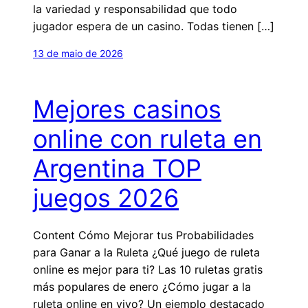
la variedad y responsabilidad que todo
jugador espera de un casino. Todas tienen […]
13 de maio de 2026
Mejores casinos
online con ruleta en
Argentina TOP
juegos 2026
Content Cómo Mejorar tus Probabilidades
para Ganar a la Ruleta ¿Qué juego de ruleta
online es mejor para ti? Las 10 ruletas gratis
más populares de enero ¿Cómo jugar a la
ruleta online en vivo? Un ejemplo destacado