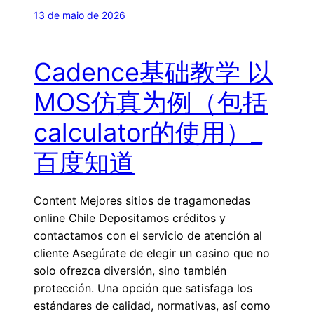
13 de maio de 2026
Cadence基础教学 以
MOS仿真为例（包括
calculator的使用）_
百度知道
Content Mejores sitios de tragamonedas
online Chile Depositamos créditos y
contactamos con el servicio de atención al
cliente Asegúrate de elegir un casino que no
solo ofrezca diversión, sino también
protección. Una opción que satisfaga los
estándares de calidad, normativas, así como