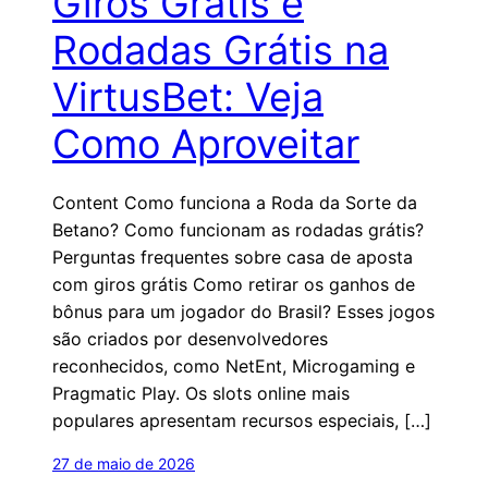
Giros Grátis e
Rodadas Grátis na
VirtusBet: Veja
Como Aproveitar
Content Como funciona a Roda da Sorte da
Betano? Como funcionam as rodadas grátis?
Perguntas frequentes sobre casa de aposta
com giros grátis Como retirar os ganhos de
bônus para um jogador do Brasil? Esses jogos
são criados por desenvolvedores
reconhecidos, como NetEnt, Microgaming e
Pragmatic Play. Os slots online mais
populares apresentam recursos especiais, […]
27 de maio de 2026