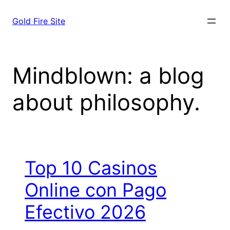
Pular
para
Gold Fire Site
o
conteúdo
Mindblown: a blog
about philosophy.
Top 10 Casinos
Online con Pago
Efectivo 2026