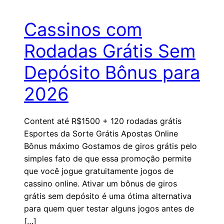
Cassinos com
Rodadas Grátis Sem
Depósito Bônus para
2026
Content até R$1500 + 120 rodadas grátis
Esportes da Sorte Grátis Apostas Online
Bônus máximo Gostamos de giros grátis pelo
simples fato de que essa promoção permite
que você jogue gratuitamente jogos de
cassino online. Ativar um bônus de giros
grátis sem depósito é uma ótima alternativa
para quem quer testar alguns jogos antes de
[…]