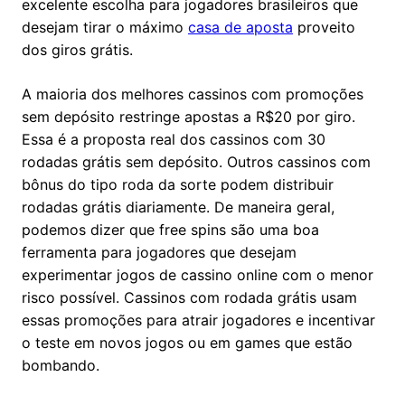
excelente escolha para jogadores brasileiros que
desejam tirar o máximo
casa de aposta
proveito
dos giros grátis.
A maioria dos melhores cassinos com promoções
sem depósito restringe apostas a R$20 por giro.
Essa é a proposta real dos cassinos com 30
rodadas grátis sem depósito. Outros cassinos com
bônus do tipo roda da sorte podem distribuir
rodadas grátis diariamente. De maneira geral,
podemos dizer que free spins são uma boa
ferramenta para jogadores que desejam
experimentar jogos de cassino online com o menor
risco possível. Cassinos com rodada grátis usam
essas promoções para atrair jogadores e incentivar
o teste em novos jogos ou em games que estão
bombando.