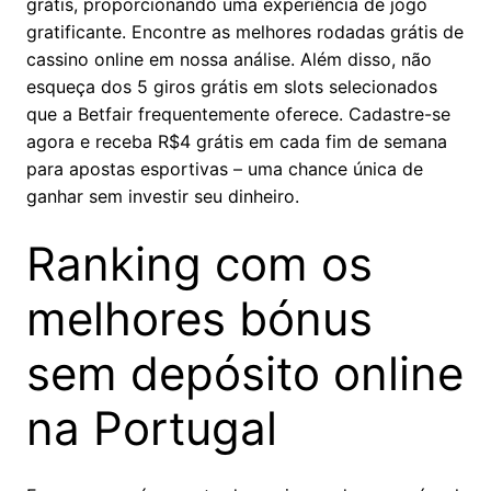
grátis, proporcionando uma experiência de jogo
gratificante. Encontre as melhores rodadas grátis de
cassino online em nossa análise. Além disso, não
esqueça dos 5 giros grátis em slots selecionados
que a Betfair frequentemente oferece. Cadastre-se
agora e receba R$4 grátis em cada fim de semana
para apostas esportivas – uma chance única de
ganhar sem investir seu dinheiro.
Ranking com os
melhores bónus
sem depósito online
na Portugal