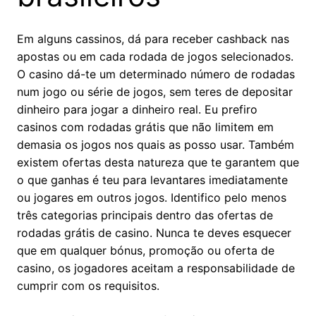
Em alguns cassinos, dá para receber cashback nas
apostas ou em cada rodada de jogos selecionados.
O casino dá-te um determinado número de rodadas
num jogo ou série de jogos, sem teres de depositar
dinheiro para jogar a dinheiro real. Eu prefiro
casinos com rodadas grátis que não limitem em
demasia os jogos nos quais as posso usar. Também
existem ofertas desta natureza que te garantem que
o que ganhas é teu para levantares imediatamente
ou jogares em outros jogos. Identifico pelo menos
três categorias principais dentro das ofertas de
rodadas grátis de casino. Nunca te deves esquecer
que em qualquer bónus, promoção ou oferta de
casino, os jogadores aceitam a responsabilidade de
cumprir com os requisitos.