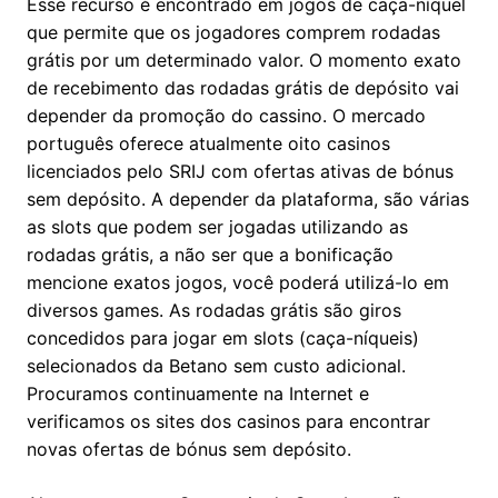
Esse recurso é encontrado em jogos de caça-níquel
que permite que os jogadores comprem rodadas
grátis por um determinado valor. O momento exato
de recebimento das rodadas grátis de depósito vai
depender da promoção do cassino. O mercado
português oferece atualmente oito casinos
licenciados pelo SRIJ com ofertas ativas de bónus
sem depósito. A depender da plataforma, são várias
as slots que podem ser jogadas utilizando as
rodadas grátis, a não ser que a bonificação
mencione exatos jogos, você poderá utilizá-lo em
diversos games. As rodadas grátis são giros
concedidos para jogar em slots (caça-níqueis)
selecionados da Betano sem custo adicional.
Procuramos continuamente na Internet e
verificamos os sites dos casinos para encontrar
novas ofertas de bónus sem depósito.