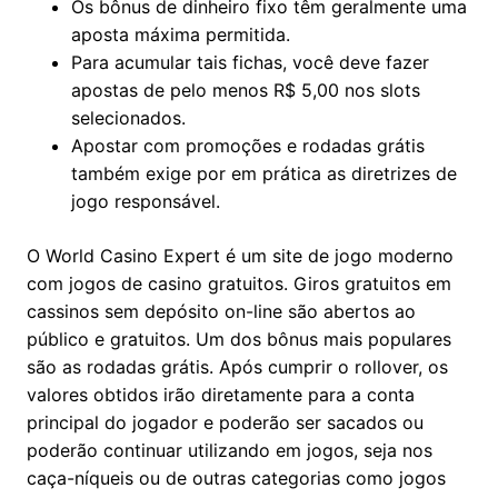
Os bônus de dinheiro fixo têm geralmente uma
aposta máxima permitida.
Para acumular tais fichas, você deve fazer
apostas de pelo menos R$ 5,00 nos slots
selecionados.
Apostar com promoções e rodadas grátis
também exige por em prática as diretrizes de
jogo responsável.
O World Casino Expert é um site de jogo moderno
com jogos de casino gratuitos. Giros gratuitos em
cassinos sem depósito on-line são abertos ao
público e gratuitos. Um dos bônus mais populares
são as rodadas grátis. Após cumprir o rollover, os
valores obtidos irão diretamente para a conta
principal do jogador e poderão ser sacados ou
poderão continuar utilizando em jogos, seja nos
caça-níqueis ou de outras categorias como jogos