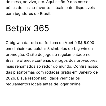
de mesa, ao vivo, etc. Aqui estão 9 dos nossos
bónus de casino favoritos atualmente disponíveis
para jogadores do Brasil.
Betpix 365
O big win da roda da fortuna da Vbet é R$ 5.000
em dinheiro ao coletar 3 símbolos do big win da
promoção. O site de jogos é regulamentado no
Brasil e oferece centenas de jogos dos provedores
mais renomados ao redor do mundo. Confira nosso
das plataformas com rodadas grátis em Janeiro de
2026. É sua responsabilidade verificar os
regulamentos locais antes de jogar online.