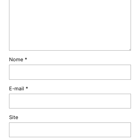
Nome
*
E-mail
*
Site