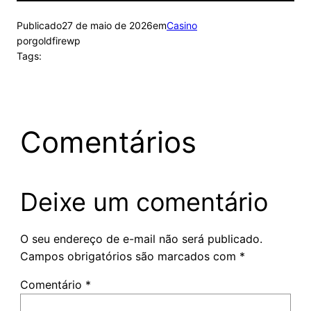
Publicado
27 de maio de 2026
em
Casino
por
goldfirewp
Tags:
Comentários
Deixe um comentário
O seu endereço de e-mail não será publicado.
Campos obrigatórios são marcados com
*
Comentário
*