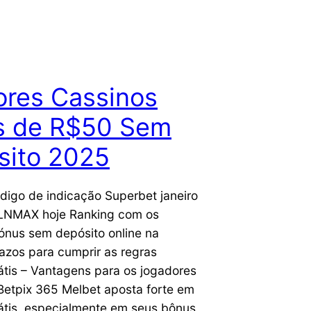
ores Cassinos
is de R$50 Sem
sito 2025
digo de indicação Superbet janeiro
LNMAX hoje Ranking com os
ónus sem depósito online na
azos para cumprir as regras
átis – Vantagens para os jogadores
 Betpix 365 Melbet aposta forte em
átis, especialmente em seus bônus