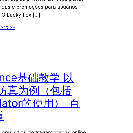
ndas e promoções para usuários
. O Lucky Fox […]
de 2026
ence基础教学 以
S仿真为例（包括
ulator的使用）_百
道
jores sitios de tragamonedas online