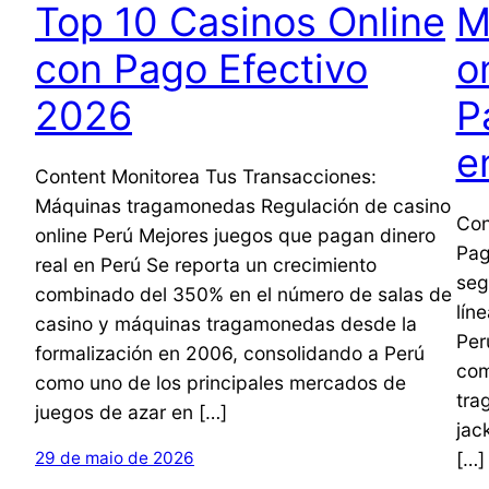
Top 10 Casinos Online
M
con Pago Efectivo
o
2026
P
e
Content Monitorea Tus Transacciones:
Máquinas tragamonedas Regulación de casino
Con
online Perú Mejores juegos que pagan dinero
Pag
real en Perú Se reporta un crecimiento
seg
combinado del 350% en el número de salas de
lín
casino y máquinas tragamonedas desde la
Per
formalización en 2006, consolidando a Perú
com
como uno de los principales mercados de
tra
juegos de azar en […]
jac
[…]
29 de maio de 2026