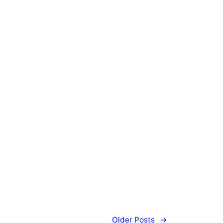
Older Posts
→