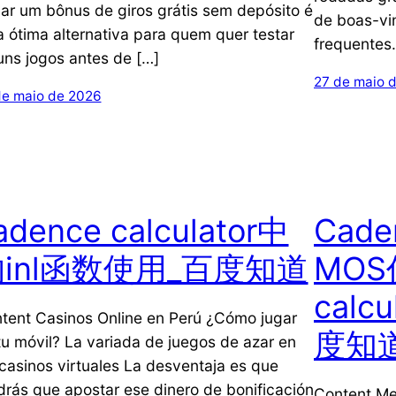
var um bônus de giros grátis sem depósito é
de boas-vi
 ótima alternativa para quem quer testar
frequentes
uns jogos antes de […]
27 de maio 
de maio de 2026
adence calculator中
Cad
inl函数使用_百度知道
MO
calc
tent Casinos Online en Perú ¿Cómo jugar
度知
tu móvil? La variada de juegos de azar en
 casinos virtuales La desventaja es que
drás que apostar ese dinero de bonificación
Content Me