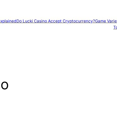
Explained
Do Lucki Casino Accept Cryptocurrency?
Game Variet
T
no