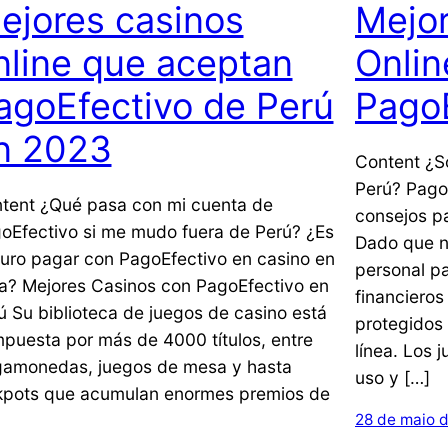
ejores casinos
Mejo
nline que aceptan
Onlin
agoEfectivo de Perú
Pago
n 2023
Content ¿So
Perú? Pago
tent ¿Qué pasa con mi cuenta de
consejos pa
oEfectivo si me mudo fuera de Perú? ¿Es
Dado que n
uro pagar con PagoEfectivo en casino en
personal pa
ea? Mejores Casinos con PagoEfectivo en
financiero
ú Su biblioteca de juegos de casino está
protegidos 
puesta por más de 4000 títulos, entre
línea. Los 
gamonedas, juegos de mesa y hasta
uso y […]
kpots que acumulan enormes premios de
28 de maio 